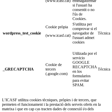
(www.icasf.cat)
emmagatzemar
si l'usuari ha
consentit o no
l'ús de
Cookies.
S'utilitza per
Cookie pròpia
comprovar si el
wordpress_test_cookie
navegador de
Tècnica
(www.icasf.cat)
l'usuari admet
cookies
Utilizada por el
servicio
GOOGLE
Cookie de
RECAPTCHA
_GRECAPTCHA
tercers
Técnica
en los
(.google.com)
formularios
para evitar
SPAM.
L’ICASF utilitza cookies tècniques, pròpies i de tercers, que
permeten el funcionament i la prestació dels serveis oferts en la
mateixa i que en cap cas tracten dades de connexió i/o dels