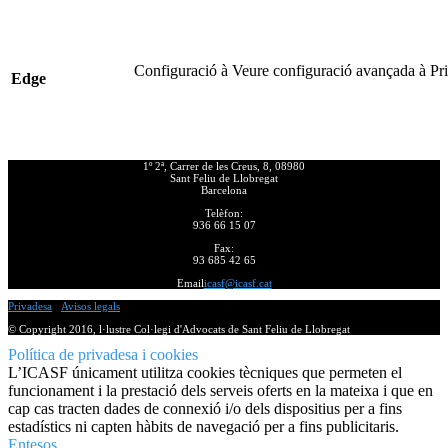
Configuració à Veure configuració avançada à Priv
Edge
1º 2ª, Carrer de les Creus, 8, 08980
Sant Feliu de Llobregat
Barcelona
Telèfon:
936 66 15 07
Fax:
93 685 42 65
Email
icasf@icasf.cat
Privadesa
-
Avisos legals
© Copyright 2016, l·lustre Col·legi d'Advocats de Sant Feliu de Llobregat
Política de privadesa i cookies
L’ICASF únicament utilitza cookies tècniques que permeten el
funcionament i la prestació dels serveis oferts en la mateixa i que en
cap cas tracten dades de connexió i/o dels dispositius per a fins
estadístics ni capten hàbits de navegació per a fins publicitaris.
Entesos