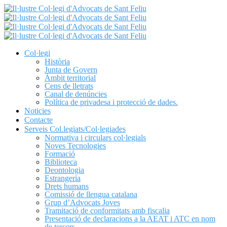
Col·legi
Història
Junta de Govern
Àmbit territorial
Cens de lletrats
Canal de denúncies
Política de privadesa i protecció de dades.
Noticies
Contacte
Serveis Col.legiats/Col·legiades
Normativa i circulars col·legials
Noves Tecnologies
Formació
Biblioteca
Deontologia
Estrangeria
Drets humans
Comissió de llengua catalana
Grup d’Advocats Joves
Tramitació de conformitats amb fiscalia
Presentació de declaracions a la AEAT i ATC en nom
de tercers