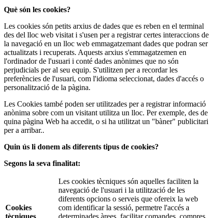
Què són les cookies?
Les cookies són petits arxius de dades que es reben en el terminal
des del lloc web visitat i s'usen per a registrar certes interaccions de
la navegació en un lloc web emmagatzemant dades que podran ser
actualitzats i recuperats. Aquests arxius s'emmagatzemen en
l'ordinador de l'usuari i conté dades anònimes que no són
perjudicials per al seu equip. S'utilitzen per a recordar les
preferències de l'usuari, com l'idioma seleccionat, dades d'accés o
personalització de la pàgina.
Les Cookies també poden ser utilitzades per a registrar informació
anònima sobre com un visitant utilitza un lloc. Per exemple, des de
quina pàgina Web ha accedit, o si ha utilitzat un "bàner" publicitari
per a arribar..
Quin ús li donem als diferents tipus de cookies?
Segons la seva finalitat:
Les cookies tècniques són aquelles faciliten la
navegació de l'usuari i la utilització de les
diferents opcions o serveis que ofereix la web
Cookies
com identificar la sessió, permetre l'accés a
tècniques
determinades àrees, facilitar comandes, compres,