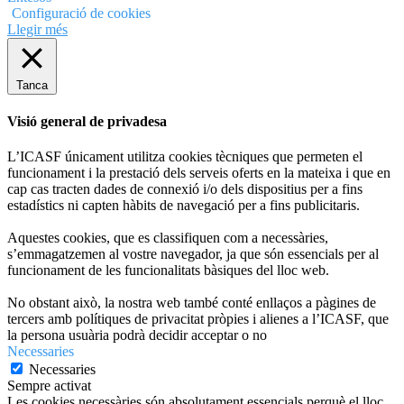
Configuració de cookies
Llegir més
Tanca
Visió general de privadesa
L’ICASF únicament utilitza cookies tècniques que permeten el
funcionament i la prestació dels serveis oferts en la mateixa i que en
cap cas tracten dades de connexió i/o dels dispositius per a fins
estadístics ni capten hàbits de navegació per a fins publicitaris.
Aquestes cookies, que es classifiquen com a necessàries,
s’emmagatzemen al vostre navegador, ja que són essencials per al
funcionament de les funcionalitats bàsiques del lloc web.
No obstant això, la nostra web també conté enllaços a pàgines de
tercers amb polítiques de privacitat pròpies i alienes a l’ICASF, que
la persona usuària podrà decidir acceptar o no
Necessaries
Necessaries
Sempre activat
Les cookies necessàries són absolutament essencials perquè el lloc