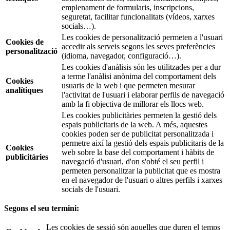
emplenament de formularis, inscripcions,
seguretat, facilitar funcionalitats (vídeos, xarxes
socials…).
Les cookies de personalització permeten a l'usuari
Cookies de
accedir als serveis segons les seves preferències
personalització
(idioma, navegador, configuració…).
Les cookies d'anàlisis són les utilitzades per a dur
a terme l'anàlisi anònima del comportament dels
Cookies
usuaris de la web i que permeten mesurar
analítiques
l'activitat de l'usuari i elaborar perfils de navegació
amb la fi objectiva de millorar els llocs web.
Les cookies publicitàries permeten la gestió dels
espais publicitaris de la web. A més, aquestes
cookies poden ser de publicitat personalitzada i
permetre així la gestió dels espais publicitaris de la
Cookies
web sobre la base del comportament i hàbits de
publicitàries
navegació d'usuari, d'on s'obté el seu perfil i
permeten personalitzar la publicitat que es mostra
en el navegador de l'usuari o altres perfils i xarxes
socials de l'usuari.
Segons el seu termini:
Les cookies de sessió són aquelles que duren el temps