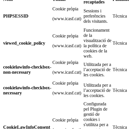
recaptades
Cookie pròpia
Sessions i
PHPSESSID
preferències
Tècnica
(www.icasf.cat)
dels visitants.
Funcionament
de la
Cookie pròpia
visualització de
viewed_cookie_policy
Tècnica
(www.icasf.cat)
la política de
cookies de la
web.
Cookie pròpia
Utilitzada per a
cookielawinfo-checkbox-
l’acceptació de
Tècnica
non-necessary
(www.icasf.cat)
les cookies.
Cookie pròpia
Utilitzada per a
cookielawinfo-checkbox-
l’acceptació de
Tècnica
necessary
(www.icasf.cat)
les cookies.
Configurada
pel Plugin de
gestió de
cookies i
Cookie pròpia
s'utilitza per a
CookieLawInfoConsent
Tècnica