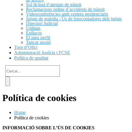
Sol·licitud d’atestats de trànsit
Reclamacions online d’accidents de trànsit
Videoconferències amb centres penitenciaris
Jutjats de guàrdia / Ús de fotocopiadores dels jutjats
Directori Judicial
Utilitats
Enllaços
El meu perfil
Tancar sessió
Torn d’Ofici
Administració Justícia i FCSE
Política de qualitat
Política de cookies
Home
Política de cookies
INFORMACIÓ SOBRE L’ÚS DE COOKIES