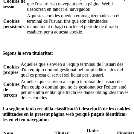
Cookies de
que l'usuari està navegant per la pàgina Web i
sessió
s'esborren en tancar el navegador.
Aquestes cookies queden emmagatzemades en el
Cookies
terminal de l'usuari fins que són eliminades
persistents
manualment o hagi conclòs el període de durada
establert per a aquesta cookie.
Segons la seva titularitat:
Aquelles que s'envien a l'equip terminal de l'usuari des
Cookies
d'un equip o domini gestionat pel propi editor i des del
pròpies
qual es presta el servei sol·licitat per l'usuari.
Aquelles que s'envien a l'equip terminal de l'usuari des
Cookies
d'un equip o domini que no és gestionat per l'editor, sinó
de
per una altra entitat que tracta les dades obtingudes través
tercers
de les cookies.
La següent taula recull la classificació i descripció de les cookies
utilitzades en la present pàgina web perquè puguis identificar-
les en el teu navegador:
Dades
Nom
Titular
Finalitat