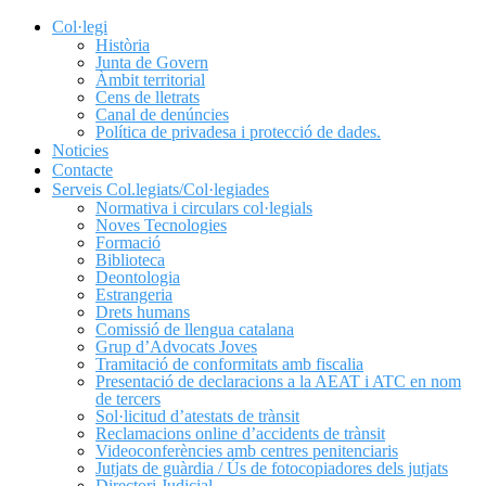
Col·legi
Història
Junta de Govern
Àmbit territorial
Cens de lletrats
Canal de denúncies
Política de privadesa i protecció de dades.
Noticies
Contacte
Serveis Col.legiats/Col·legiades
Normativa i circulars col·legials
Noves Tecnologies
Formació
Biblioteca
Deontologia
Estrangeria
Drets humans
Comissió de llengua catalana
Grup d’Advocats Joves
Tramitació de conformitats amb fiscalia
Presentació de declaracions a la AEAT i ATC en nom
de tercers
Sol·licitud d’atestats de trànsit
Reclamacions online d’accidents de trànsit
Videoconferències amb centres penitenciaris
Jutjats de guàrdia / Ús de fotocopiadores dels jutjats
Directori Judicial