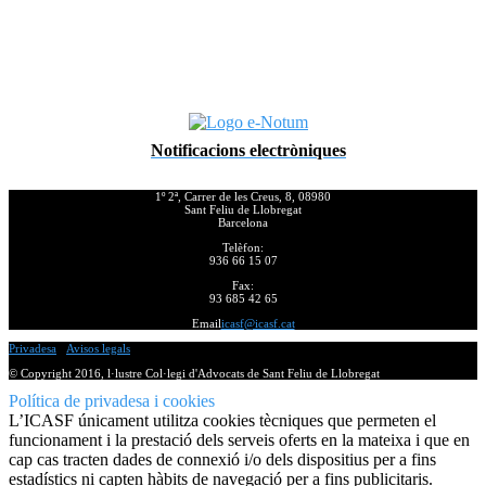
Notificacions electròniques
1º 2ª, Carrer de les Creus, 8, 08980
Sant Feliu de Llobregat
Barcelona
Telèfon:
936 66 15 07
Fax:
93 685 42 65
Email
icasf@icasf.cat
Privadesa
-
Avisos legals
© Copyright 2016, l·lustre Col·legi d'Advocats de Sant Feliu de Llobregat
Política de privadesa i cookies
L’ICASF únicament utilitza cookies tècniques que permeten el
funcionament i la prestació dels serveis oferts en la mateixa i que en
cap cas tracten dades de connexió i/o dels dispositius per a fins
estadístics ni capten hàbits de navegació per a fins publicitaris.