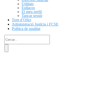
Utilitats
Enllaços
El meu perfil
Tancar sessió
Torn d’Ofici
Administració Justícia i FCSE
Política de qualitat